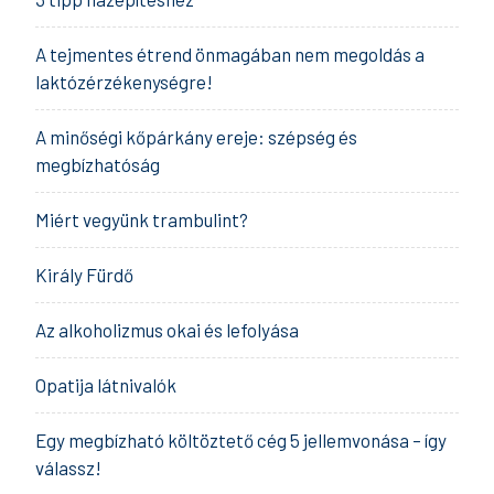
A tejmentes étrend önmagában nem megoldás a
laktózérzékenységre!
A minőségi kőpárkány ereje: szépség és
megbízhatóság
Miért vegyünk trambulint?
Király Fürdő
Az alkoholizmus okai és lefolyása
Opatija látnivalók
Egy megbízható költöztető cég 5 jellemvonása – így
válassz!