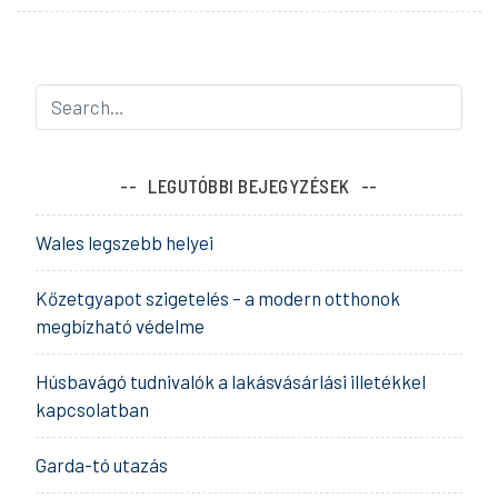
LEGUTÓBBI BEJEGYZÉSEK
Wales legszebb helyei
Kőzetgyapot szigetelés – a modern otthonok
megbízható védelme
Húsbavágó tudnivalók a lakásvásárlási illetékkel
kapcsolatban
Garda-tó utazás