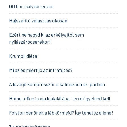
Otthoni súlyzós edzés
Hajszárító választás okosan
Ezért ne hagyd ki az erkélyajtót sem
nyílászárócserekor!
Krumpli diéta
Mi az és miért jó az infrafűtés?
A levegő kompresszor alkalmazása az iparban
Home office iroda kialakítása – erre ügyelned kell
Folyton benőnek a lábkörmeid? Így tehetsz ellene!
3 tipp házépítéshez