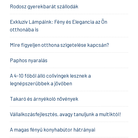
Rodosz gyerekbarát szállodák
Exkluzív Lámpáink: Fény és Elegancia az Ön
otthonába is
Mire figyeljen otthona szigetelése kapcsán?
Paphos nyaralás
A 4-10 főből álló colivingek lesznek a
legnépszerűbbek a jövőben
Takaró és árnyékoló növények
Vállalkozásfejlesztés, avagy tanuljunk a multiktól!
A magas fényű konyhabútor hátrányai