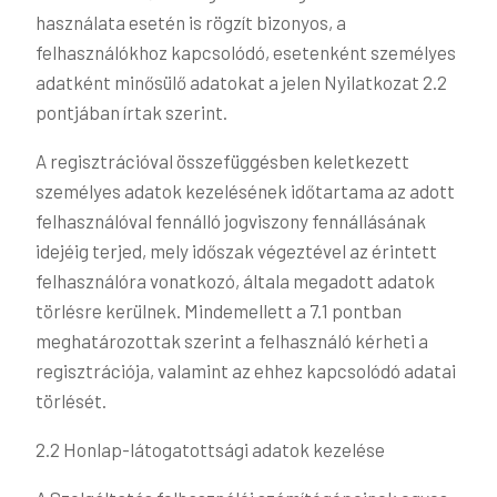
használata esetén is rögzít bizonyos, a
felhasználókhoz kapcsolódó, esetenként személyes
adatként minősülő adatokat a jelen Nyilatkozat 2.2
pontjában írtak szerint.
A regisztrációval összefüggésben keletkezett
személyes adatok kezelésének időtartama az adott
felhasználóval fennálló jogviszony fennállásának
idejéig terjed, mely időszak végeztével az érintett
felhasználóra vonatkozó, általa megadott adatok
törlésre kerülnek. Mindemellett a 7.1 pontban
meghatározottak szerint a felhasználó kérheti a
regisztrációja, valamint az ehhez kapcsolódó adatai
törlését.
2.2 Honlap-látogatottsági adatok kezelése