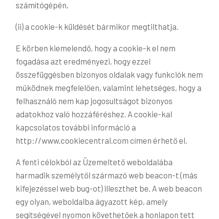
számítógépén,
(ii) a cookie-k küldését bármikor megtilthatja.
E körben kiemelendő, hogy a cookie-k el nem
fogadása azt eredményezi, hogy ezzel
összefüggésben bizonyos oldalak vagy funkciók nem
működnek megfelelően, valamint lehetséges, hogy a
felhasználó nem kap jogosultságot bizonyos
adatokhoz való hozzáféréshez. A cookie-kal
kapcsolatos további információ a
http://www.cookiecentral.com címen érhető el.
A fenti célokból az Üzemeltető weboldalába
harmadik személytől származó web beacon-t (más
kifejezéssel web bug-ot) illeszthet be. A web beacon
egy olyan, weboldalba ágyazott kép, amely
segítségével nyomon követhetőek a honlapon tett