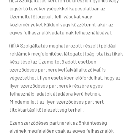
(ii) A Szolgáltatás keretén belül észlelt gyanús vagy
jogsértő tevékenységekkel kapcsolatban az
Üzemeltető jogosult felhívásokat vagy
közleményeket küldeni vagy közzétenni, akár az
egyes felhasználók adatainak felhasználásával.
(iii) A Szolgáltatás meghatározott részeit (például
reklámok megjelenítése, látogatottsági statisztikák
készítése) az Üzemeltető adott esetben
szerződéses partnereivel (alvállalkozóival) is
végeztetheti. Ilyen esetekben előfordulhat, hogy az
ilyen szerződéses partnerek részére egyes
felhasználói adatok átadásra kerülhetnek.
Mindemellett az ilyen szerződéses partnert
titoktartási kötelezettség terheli.
Ezen szerződéses partnerek az önkéntesség
elvének megfelelően csak az egyes felhasználók