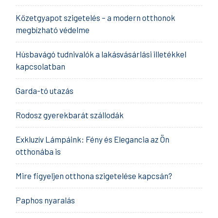
Kőzetgyapot szigetelés – a modern otthonok
megbízható védelme
Húsbavágó tudnivalók a lakásvásárlási illetékkel
kapcsolatban
Garda-tó utazás
Rodosz gyerekbarát szállodák
Exkluzív Lámpáink: Fény és Elegancia az Ön
otthonába is
Mire figyeljen otthona szigetelése kapcsán?
Paphos nyaralás