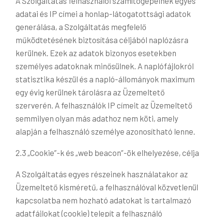
A Szolgáltatás felhasználói számítógépeinek egyes
adatai és IP címei a honlap-látogatottsági adatok
generálása, a Szolgáltatás megfelelő
működtetésének biztosítása céljából naplózásra
kerülnek. Ezek az adatok bizonyos esetekben
személyes adatoknak minősülnek. A naplófájlokról
statisztika készül és a napló-állományok maximum
egy évig kerülnek tárolásra az Üzemeltető
szerverén. A felhasználók IP címeit az Üzemeltető
semmilyen olyan más adathoz nem köti, amely
alapján a felhasználó személye azonosítható lenne.
2.3 „Cookie”-k és „web beacon”-ök elhelyezése, célja
A Szolgáltatás egyes részeinek használatakor az
Üzemeltető kisméretű, a felhasználóval közvetlenül
kapcsolatba nem hozható adatokat is tartalmazó
adatfájlokat (cookie) telepít a felhasználó