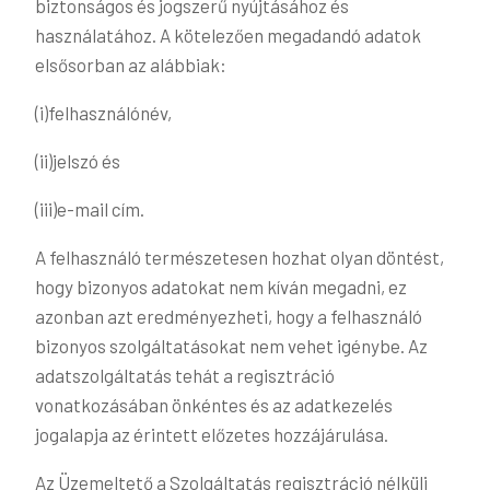
biztonságos és jogszerű nyújtásához és
használatához. A kötelezően megadandó adatok
elsősorban az alábbiak:
(i)felhasználónév,
(ii)jelszó és
(iii)e-mail cím.
A felhasználó természetesen hozhat olyan döntést,
hogy bizonyos adatokat nem kíván megadni, ez
azonban azt eredményezheti, hogy a felhasználó
bizonyos szolgáltatásokat nem vehet igénybe. Az
adatszolgáltatás tehát a regisztráció
vonatkozásában önkéntes és az adatkezelés
jogalapja az érintett előzetes hozzájárulása.
Az Üzemeltető a Szolgáltatás regisztráció nélküli