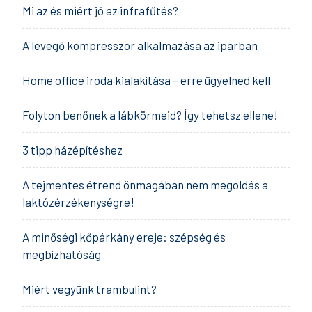
Mi az és miért jó az infrafűtés?
A levegő kompresszor alkalmazása az iparban
Home office iroda kialakítása – erre ügyelned kell
Folyton benőnek a lábkörmeid? Így tehetsz ellene!
3 tipp házépítéshez
A tejmentes étrend önmagában nem megoldás a
laktózérzékenységre!
A minőségi kőpárkány ereje: szépség és
megbízhatóság
Miért vegyünk trambulint?