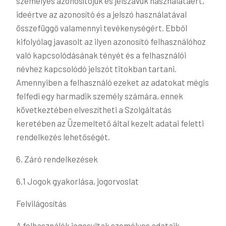
személyes azonosítójuk és jelszavuk használatáért,
ideértve az azonosító és a jelszó használatával
összefüggő valamennyi tevékenységért. Ebből
kifolyólag javasolt az ilyen azonosító felhasználóhoz
való kapcsolódásának tényét és a felhasználói
névhez kapcsolódó jelszót titokban tartani.
Amennyiben a felhasználó ezeket az adatokat mégis
felfedi egy harmadik személy számára, ennek
következtében elveszítheti a Szolgáltatás
keretében az Üzemeltető által kezelt adatai feletti
rendelkezés lehetőségét.
6. Záró rendelkezések
6.1 Jogok gyakorlása, jogorvoslat
Felvilágosítás
A felhasználók jogosultak személyes adataik