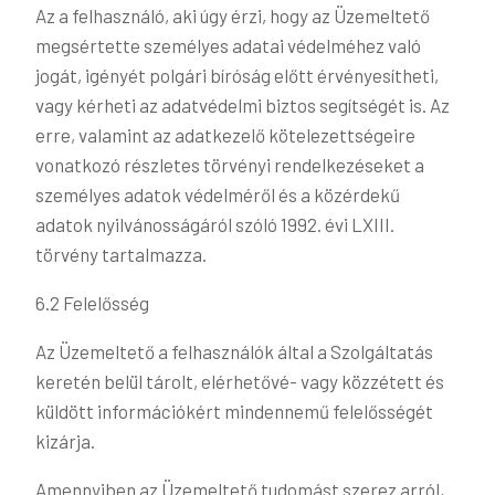
Az a felhasználó, aki úgy érzi, hogy az Üzemeltető
megsértette személyes adatai védelméhez való
jogát, igényét polgári bíróság előtt érvényesítheti,
vagy kérheti az adatvédelmi biztos segítségét is. Az
erre, valamint az adatkezelő kötelezettségeire
vonatkozó részletes törvényi rendelkezéseket a
személyes adatok védelméről és a közérdekű
adatok nyilvánosságáról szóló 1992. évi LXIII.
törvény tartalmazza.
6.2 Felelősség
Az Üzemeltető a felhasználók által a Szolgáltatás
keretén belül tárolt, elérhetővé- vagy közzétett és
küldött információkért mindennemű felelősségét
kizárja.
Amennyiben az Üzemeltető tudomást szerez arról,