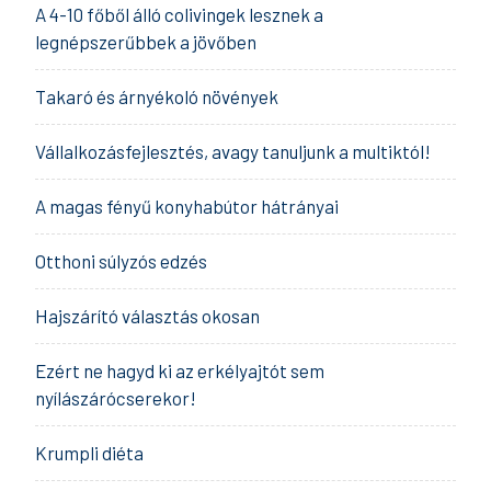
A 4-10 főből álló colivingek lesznek a
legnépszerűbbek a jövőben
Takaró és árnyékoló növények
Vállalkozásfejlesztés, avagy tanuljunk a multiktól!
A magas fényű konyhabútor hátrányai
Otthoni súlyzós edzés
Hajszárító választás okosan
Ezért ne hagyd ki az erkélyajtót sem
nyílászárócserekor!
Krumpli diéta