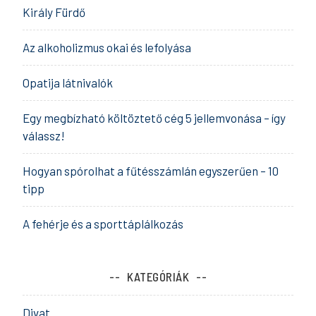
Király Fürdő
Az alkoholizmus okai és lefolyása
Opatija látnivalók
Egy megbízható költöztető cég 5 jellemvonása – így
válassz!
Hogyan spórolhat a fűtésszámlán egyszerűen – 10
tipp
A fehérje és a sporttáplálkozás
KATEGÓRIÁK
Divat