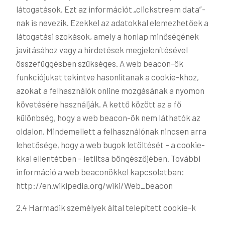
látogatások. Ezt az információt „clickstream data”-
nak is nevezik. Ezekkel az adatokkal elemezhetőek a
látogatási szokások, amely a honlap minőségének
javításához vagy a hirdetések megjelenítésével
összefüggésben szükséges. A web beacon-ök
funkciójukat tekintve hasonlítanak a cookie-khoz,
azokat a felhasználók online mozgásának a nyomon
követésére használják. A kettő között az a fő
különbség, hogy a web beacon-ök nem láthatók az
oldalon. Mindemellett a felhasználónak nincsen arra
lehetősége, hogy a web bugok letöltését – a cookie-
kkal ellentétben – letiltsa böngészőjében. További
információ a web beaconökkel kapcsolatban:
http://en.wikipedia.org/wiki/Web_beacon
2.4 Harmadik személyek által telepített cookie-k