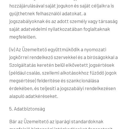
hozzájárulásával saját jogukon és saját céljaikra is
gyűjthetnek felhasználói adatokat, a
jogszabályoknak és az adott személy vagy társaság
saját adatvédelmi nyilatkozatában foglaltaknak
megfelelően.
(iv) Az Üzemeltető együttműködik a nyomozati
jogkörrel rendelkező szervekkel és a bíróságokkal a
Szolgáltatás keretén belül elkövetett jogsértések
(például csalás, szellemi alkotásokhoz fűződő jogok
megsértése) felderítése és szankcionálása
érdekében, és teljesíti a jogszabályi rendelkezésen
alapuló adatkéréseket.
5. Adatbiztonság
Bár az Üzemeltető az iparági standardoknak