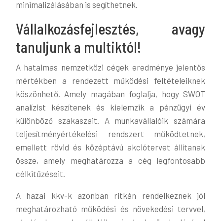
minimalizálásában is segíthetnek.
Vállalkozásfejlesztés, avagy
tanuljunk a multiktól!
A hatalmas nemzetközi cégek eredménye jelentős
mértékben a rendezett működési feltételeiknek
köszönhető. Amely magában foglalja, hogy SWOT
analízist készítenek és kielemzik a pénzügyi év
különböző szakaszait. A munkavállalóik számára
teljesítményértékelési rendszert működtetnek,
emellett rövid és középtávú akciótervet állítanak
össze, amely meghatározza a cég legfontosabb
célkitűzéseit.
A hazai kkv-k azonban ritkán rendelkeznek jól
meghatározható működési és növekedési tervvel,