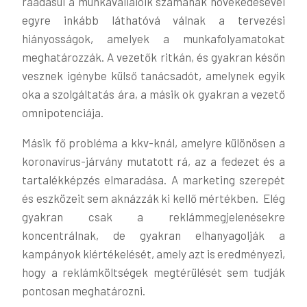
ráadásul a munkavállalóik számának növekedésével
egyre inkább láthatóvá válnak a tervezési
hiányosságok, amelyek a munkafolyamatokat
meghatározzák. A vezetők ritkán, és gyakran későn
vesznek igénybe külső tanácsadót, amelynek egyik
oka a szolgáltatás ára, a másik ok gyakran a vezető
omnipotenciája.
Másik fő probléma a kkv-knál, amelyre különösen a
koronavírus-járvány mutatott rá, az a fedezet és a
tartalékképzés elmaradása. A marketing szerepét
és eszközeit sem aknázzák ki kellő mértékben. Elég
gyakran csak a reklámmegjelenésekre
koncentrálnak, de gyakran elhanyagolják a
kampányok kiértékelését, amely azt is eredményezi,
hogy a reklámköltségek megtérülését sem tudják
pontosan meghatározni.