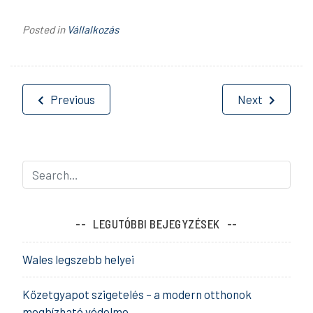
Posted in
Vállalkozás
Bejegyzés
Previous
Next
navigáció
LEGUTÓBBI BEJEGYZÉSEK
Wales legszebb helyei
Kőzetgyapot szigetelés – a modern otthonok
megbízható védelme