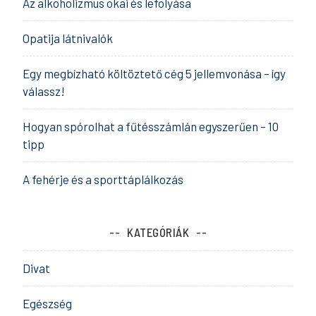
Az alkoholizmus okai és lefolyása
Opatija látnivalók
Egy megbízható költöztető cég 5 jellemvonása – így
válassz!
Hogyan spórolhat a fűtésszámlán egyszerűen – 10
tipp
A fehérje és a sporttáplálkozás
KATEGÓRIÁK
Divat
Egészség