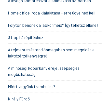
A levegő kompresszor alkalmazása az iparban
Home office iroda kialakítása – erre ügyelned kell
Folyton benőnek a lábkörmeid? Így tehetsz ellene!
3 tipp házépítéshez
A tejmentes étrend önmagában nem megoldás a
laktózérzékenységre!
A minőségi kőpárkány ereje: szépség és
megbízhatóság
Miért vegyünk trambulint?
Király Fürdő