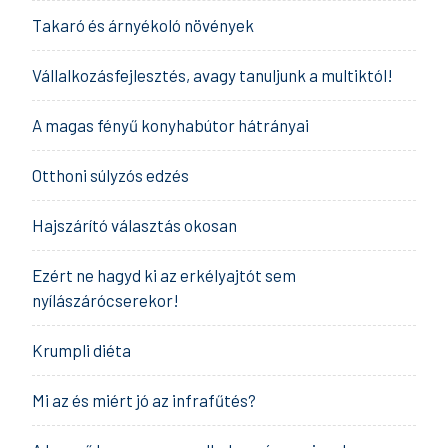
Takaró és árnyékoló növények
Vállalkozásfejlesztés, avagy tanuljunk a multiktól!
A magas fényű konyhabútor hátrányai
Otthoni súlyzós edzés
Hajszárító választás okosan
Ezért ne hagyd ki az erkélyajtót sem
nyílászárócserekor!
Krumpli diéta
Mi az és miért jó az infrafűtés?