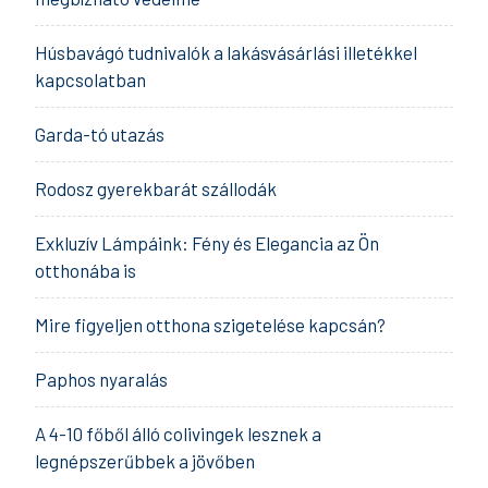
Húsbavágó tudnivalók a lakásvásárlási illetékkel
kapcsolatban
Garda-tó utazás
Rodosz gyerekbarát szállodák
Exkluzív Lámpáink: Fény és Elegancia az Ön
otthonába is
Mire figyeljen otthona szigetelése kapcsán?
Paphos nyaralás
A 4-10 főből álló colivingek lesznek a
legnépszerűbbek a jövőben