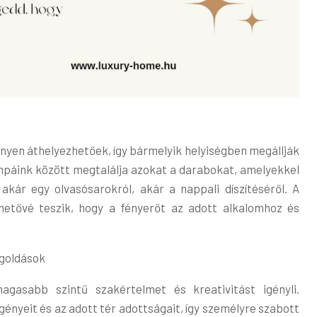
nnyen áthelyezhetőek, így bármelyik helyiségben megállják
lámpáink között megtalálja azokat a darabokat, amelyekkel
akár egy olvasósarokról, akár a nappali díszítéséről. A
hetővé teszik, hogy a fényerőt az adott alkalomhoz és
goldások
asabb szintű szakértelmet és kreativitást igényli.
ényeit és az adott tér adottságait, így személyre szabott