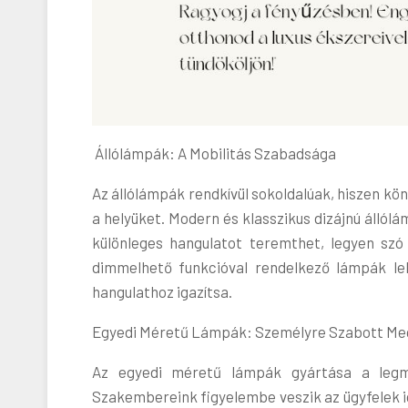
Állólámpák: A Mobilitás Szabadsága
Az állólámpák rendkívül sokoldalúak, hiszen kö
a helyüket. Modern és klasszikus dizájnú álló
különleges hangulatot teremthet, legyen szó 
dimmelhető funkcióval rendelkező lámpák le
hangulathoz igazítsa.
Egyedi Méretű Lámpák: Személyre Szabott Me
Az egyedi méretű lámpák gyártása a legmag
Szakembereink figyelembe veszik az ügyfelek ig