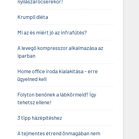
nyílászárócserekor!
Krumpli diéta
Mi az és miért jó az infrafűtés?
A levegő kompresszor alkalmazása az
iparban
Home office iroda kialakítása – erre
ügyelned kell
Folyton benőnek a lábkörmeid? Így
tehetsz ellene!
3 tipp házépítéshez
A tejmentes étrend önmagában nem