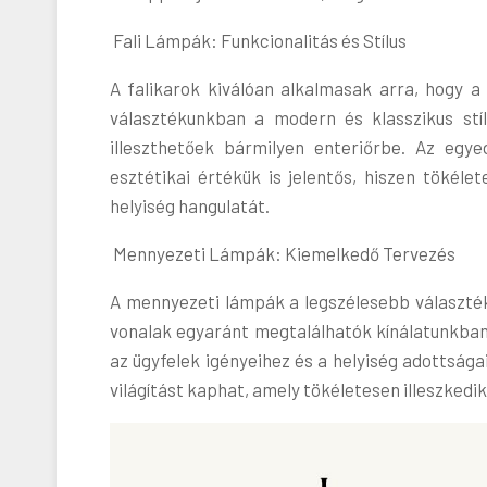
Fali Lámpák: Funkcionalitás és Stílus
A falikarok kiválóan alkalmasak arra, hogy a
választékunkban a modern és klasszikus stí
illeszthetőek bármilyen enteriőrbe. Az egy
esztétikai értékük is jelentős, hiszen tökéle
helyiség hangulatát.
Mennyezeti Lámpák: Kiemelkedő Tervezés
A mennyezeti lámpák a legszélesebb választékb
vonalak egyaránt megtalálhatók kínálatunkban
az ügyfelek igényeihez és a helyiség adottsága
világítást kaphat, amely tökéletesen illeszkedik