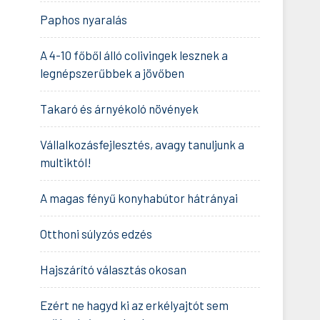
Paphos nyaralás
A 4-10 főből álló colivingek lesznek a
legnépszerűbbek a jövőben
Takaró és árnyékoló növények
Vállalkozásfejlesztés, avagy tanuljunk a
multiktól!
A magas fényű konyhabútor hátrányai
Otthoni súlyzós edzés
Hajszárító választás okosan
Ezért ne hagyd ki az erkélyajtót sem