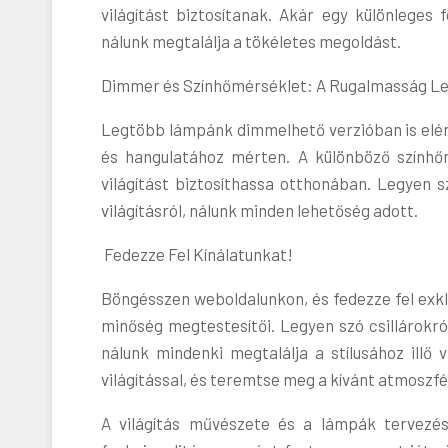
világítást biztosítanak. Akár egy különleges f
nálunk megtalálja a tökéletes megoldást.
Dimmer és Színhőmérséklet: A Rugalmasság L
Legtöbb lámpánk dimmelhető verzióban is elérh
és hangulatához mérten. A különböző színhőm
világítást biztosíthassa otthonában. Legyen 
világításról, nálunk minden lehetőség adott.
Fedezze Fel Kínálatunkat!
Böngésszen weboldalunkon, és fedezze fel exkl
minőség megtestesítői. Legyen szó csillárokró
nálunk mindenki megtalálja a stílusához illő 
világítással, és teremtse meg a kívánt atmoszfé
A világítás művészete és a lámpák tervezés