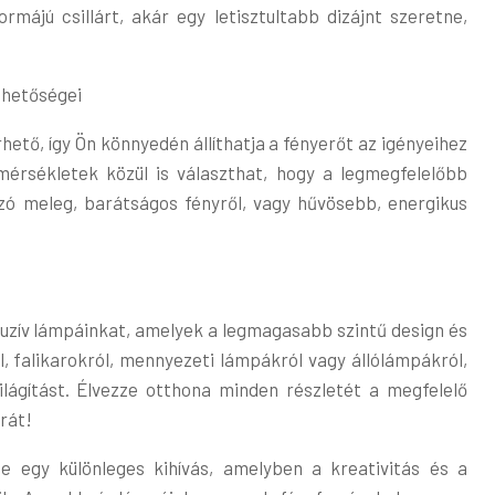
ormájú csillárt, akár egy letisztultabb dizájnt szeretne,
ehetőségei
ető, így Ön könnyedén állíthatja a fényerőt az igényeihez
érsékletek közül is választhat, hogy a legmegfelelőbb
szó meleg, barátságos fényről, vagy hűvösebb, energikus
uzív lámpáinkat, amelyek a legmagasabb szintű design és
l, falikarokról, mennyezeti lámpákról vagy állólámpákról,
világítást. Élvezze otthona minden részletét a megfelelő
rát!
e egy különleges kihívás, amelyben a kreativitás és a