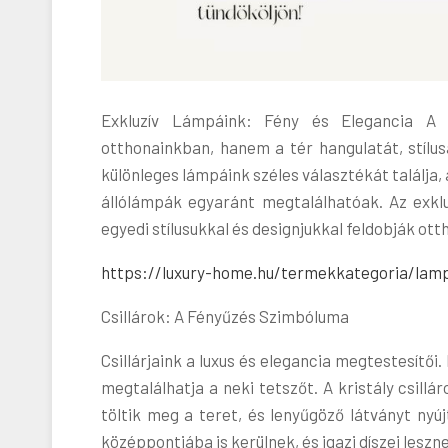
Exkluzív Lámpáink: Fény és Elegancia A v
otthonainkban, hanem a tér hangulatát, stíl
különleges lámpáink széles választékát találja,
állólámpák egyaránt megtalálhatóak. Az exk
egyedi stílusukkal és designjukkal feldobják ott
https://luxury-home.hu/termekkategoria/lam
Csillárok: A Fényűzés Szimbóluma
Csillárjaink a luxus és elegancia megtestesítői
megtalálhatja a neki tetszőt. A kristály csill
töltik meg a teret, és lenyűgöző látványt ny
középpontjába is kerülnek, és igazi díszei lesz