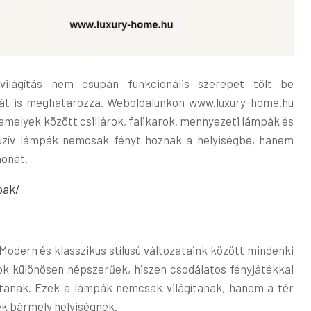
ilágítás nem csupán funkcionális szerepet tölt be
usát is meghatározza. Weboldalunkon www.luxury-home.hu
 amelyek között csillárok, falikarok, mennyezeti lámpák és
luzív lámpák nemcsak fényt hoznak a helyiségbe, hanem
honát.
pak/
. Modern és klasszikus stílusú változataink között mindenki
árok különösen népszerűek, hiszen csodálatos fényjátékkal
újtanak. Ezek a lámpák nemcsak világítanak, hanem a tér
nek bármely helyiségnek.