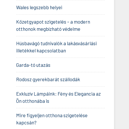
Wales legszebb helyei
Kőzetgyapot szigetelés – a modern
otthonok megbízható védelme
Húsbavágó tudnivalók a lakásvásárlási
illetékkel kapcsolatban
Garda-tó utazás
Rodosz gyerekbarát szállodák
Exkluzív Lámpáink: Fény és Elegancia az
Ön otthonába is
Mire figyeljen otthona szigetelése
kapcsán?