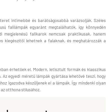
 teret intimebbé és barátságosabbá varázsolják. Széles
lusú falilámpák egyaránt megtalálhatók, így könnyedén
edi megjelenésű falikarok nemcsak praktikusak, hanem
tes kiegészítői lehetnek a falaknak, és meghatározzák a
an érhetőek el. Modern, letisztult formák és klasszikus
. Az egyedi méretű lámpák gyártása lehetővé teszi, hogy
ihoz igazodva készüljenek el a lámpák. Így mindenki olyan
 az otthona stílusához.