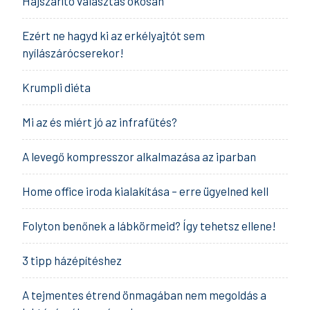
Hajszárító választás okosan
Ezért ne hagyd ki az erkélyajtót sem
nyílászárócserekor!
Krumpli diéta
Mi az és miért jó az infrafűtés?
A levegő kompresszor alkalmazása az iparban
Home office iroda kialakítása – erre ügyelned kell
Folyton benőnek a lábkörmeid? Így tehetsz ellene!
3 tipp házépítéshez
A tejmentes étrend önmagában nem megoldás a