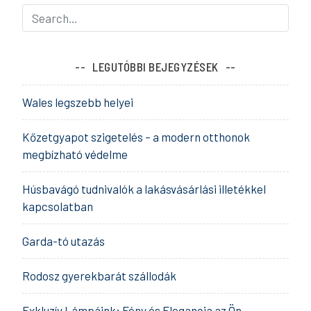
LEGUTÓBBI BEJEGYZÉSEK
Wales legszebb helyei
Kőzetgyapot szigetelés – a modern otthonok
megbízható védelme
Húsbavágó tudnivalók a lakásvásárlási illetékkel
kapcsolatban
Garda-tó utazás
Rodosz gyerekbarát szállodák
Exkluzív Lámpáink: Fény és Elegancia az Ön