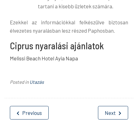
tartani a kisebb üzletek számára​​.
Ezekkel az információkkal felkészülve biztosan
élvezetes nyaralásban lesz részed Paphosban.
Ciprus nyaralási ajánlatok
Melissi Beach Hotel Ayia Napa
Posted in
Utazás
Bejegyzés
Previous
Next
navigáció