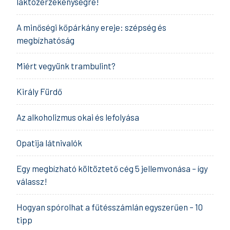
laktózérzékenységre!
A minőségi kőpárkány ereje: szépség és
megbízhatóság
Miért vegyünk trambulint?
Király Fürdő
Az alkoholizmus okai és lefolyása
Opatija látnivalók
Egy megbízható költöztető cég 5 jellemvonása – így
válassz!
Hogyan spórolhat a fűtésszámlán egyszerűen – 10
tipp