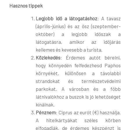
Hasznos tippek
Legjobb idő a látogatáshoz
: A tavasz
(április-június) és az ősz (szeptember-
október) a legjobb időszak a
látogatásra, amikor az időjárás
kellemes és kevesebb a turista​​.
Közlekedés
: Érdemes autót bérelni,
hogy könnyedén felfedezhesd Paphos
környékét, különösen a távolabbi
strandokat és természetvédelmi
parkokat. A városban és a főbb
látnivalókhoz a buszok is jó lehetőséget
kínálnak​​.
Pénznem
: Ciprus az eurót (€) használja.
A hitelkártyákat széles körben
elfogadják, de érdemes készpénzt is