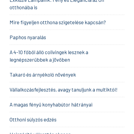
otthonába is
Mire figyeljen otthona szigetelése kapcsán?
Paphos nyaralás
A 4-10 főből álló colivingek lesznek a
legnépszerűbbek a jövőben
Takaró és árnyékoló növények
Vállalkozásfejlesztés, avagy tanuljunk a multiktól!
A magas fényű konyhabútor hátrányai
Otthoni súlyzós edzés