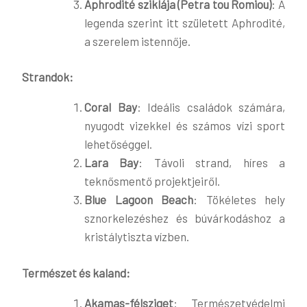
Aphrodité sziklája (Petra tou Romiou)
: A
legenda szerint itt született Aphrodité,
a szerelem istennője​.
Strandok:
Coral Bay
: Ideális családok számára,
nyugodt vizekkel és számos vízi sport
lehetőséggel​​.
Lara Bay
: Távoli strand, híres a
teknősmentő projektjeiről​.
Blue Lagoon Beach
: Tökéletes hely
sznorkelezéshez és búvárkodáshoz a
kristálytiszta vízben​​.
Természet és kaland:
Akamas-félsziget
: Természetvédelmi