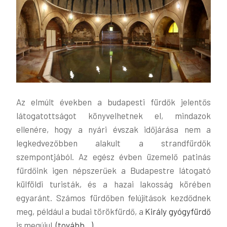
Az elmúlt években a budapesti fürdők jelentős
látogatottságot könyvelhetnek el, mindazok
ellenére, hogy a nyári évszak időjárása nem a
legkedvezőbben alakult a strandfürdők
szempontjából. Az egész évben üzemelő patinás
fürdőink igen népszerűek a Budapestre látogató
külföldi turisták, és a hazai lakosság körében
egyaránt. Számos fürdőben felújítások kezdődnek
meg, például a budai törökfürdő, a
Király gyógyfürdő
is megújul.
(tovább…)