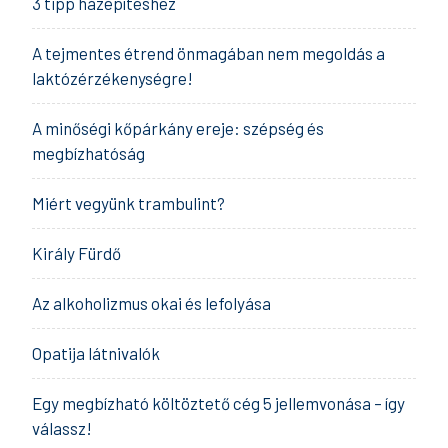
3 tipp házépítéshez
A tejmentes étrend önmagában nem megoldás a
laktózérzékenységre!
A minőségi kőpárkány ereje: szépség és
megbízhatóság
Miért vegyünk trambulint?
Király Fürdő
Az alkoholizmus okai és lefolyása
Opatija látnivalók
Egy megbízható költöztető cég 5 jellemvonása – így
válassz!