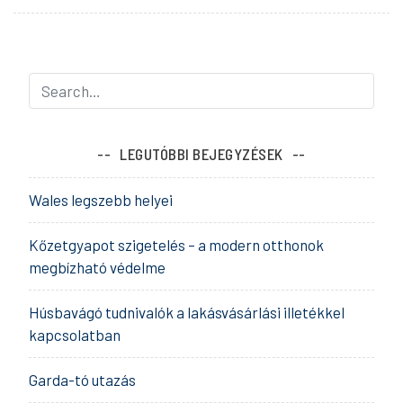
LEGUTÓBBI BEJEGYZÉSEK
Wales legszebb helyei
Kőzetgyapot szigetelés – a modern otthonok
megbízható védelme
Húsbavágó tudnivalók a lakásvásárlási illetékkel
kapcsolatban
Garda-tó utazás