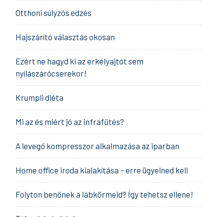
Otthoni súlyzós edzés
Hajszárító választás okosan
Ezért ne hagyd ki az erkélyajtót sem
nyílászárócserekor!
Krumpli diéta
Mi az és miért jó az infrafűtés?
A levegő kompresszor alkalmazása az iparban
Home office iroda kialakítása – erre ügyelned kell
Folyton benőnek a lábkörmeid? Így tehetsz ellene!