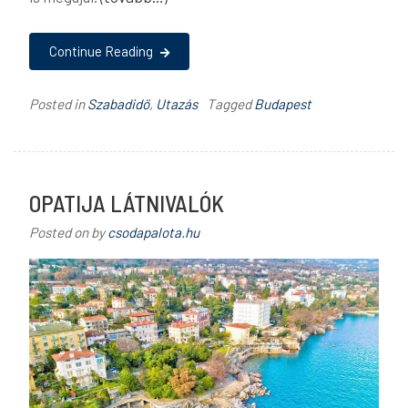
Continue Reading
Posted in
Szabadidő
,
Utazás
Tagged
Budapest
OPATIJA LÁTNIVALÓK
Posted on
by
csodapalota.hu