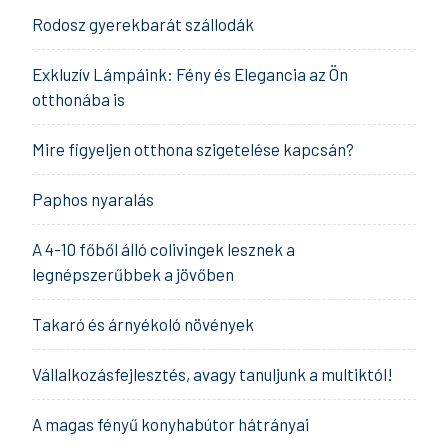
Rodosz gyerekbarát szállodák
Exkluzív Lámpáink: Fény és Elegancia az Ön
otthonába is
Mire figyeljen otthona szigetelése kapcsán?
Paphos nyaralás
A 4-10 főből álló colivingek lesznek a
legnépszerűbbek a jövőben
Takaró és árnyékoló növények
Vállalkozásfejlesztés, avagy tanuljunk a multiktól!
A magas fényű konyhabútor hátrányai