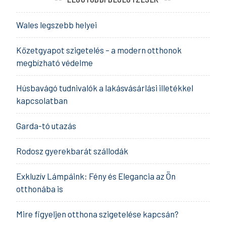
Wales legszebb helyei
Kőzetgyapot szigetelés – a modern otthonok
megbízható védelme
Húsbavágó tudnivalók a lakásvásárlási illetékkel
kapcsolatban
Garda-tó utazás
Rodosz gyerekbarát szállodák
Exkluzív Lámpáink: Fény és Elegancia az Ön
otthonába is
Mire figyeljen otthona szigetelése kapcsán?