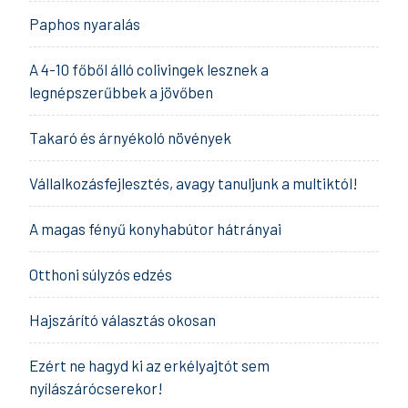
Paphos nyaralás
A 4-10 főből álló colivingek lesznek a
legnépszerűbbek a jövőben
Takaró és árnyékoló növények
Vállalkozásfejlesztés, avagy tanuljunk a multiktól!
A magas fényű konyhabútor hátrányai
Otthoni súlyzós edzés
Hajszárító választás okosan
Ezért ne hagyd ki az erkélyajtót sem
nyílászárócserekor!