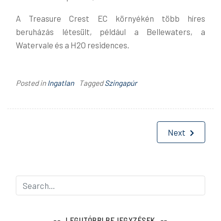
A Treasure Crest EC környékén több híres
beruházás létesült, például a Bellewaters, a
Watervale és a H2O residences.
Posted in
Ingatlan
Tagged
Szingapúr
Bejegyzés
Next
navigáció
LEGUTÓBBI BEJEGYZÉSEK