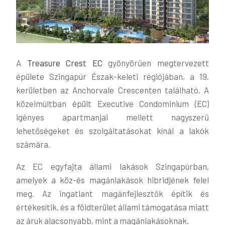
A
Treasure Crest EC
gyönyörűen megtervezett
épülete Szingapúr Észak-keleti régiójában, a 19.
kerületben az Anchorvale Crescenten található. A
közelmúltban épült Executive Condominium (EC)
igényes apartmanjai mellett nagyszerű
lehetőségeket és szolgáltatásokat kínál a lakók
számára.
Az EC egyfajta állami lakások Szingapúrban,
amelyek a köz-és magánlakások hibridjének felel
meg. Az ingatlant magánfejlesztők építik és
értékesítik, és a földterület állami támogatása miatt
az áruk alacsonyabb, mint a magánlakásoknak.