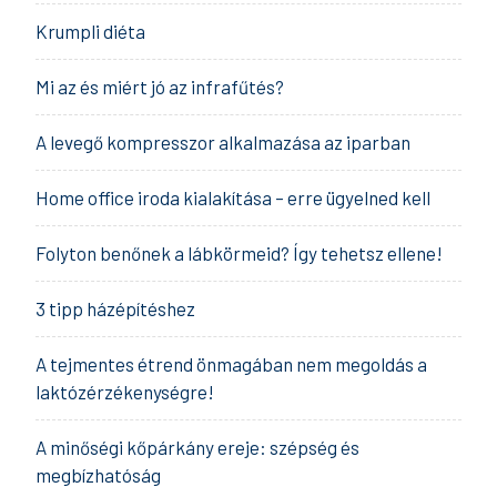
Krumpli diéta
Mi az és miért jó az infrafűtés?
A levegő kompresszor alkalmazása az iparban
Home office iroda kialakítása – erre ügyelned kell
Folyton benőnek a lábkörmeid? Így tehetsz ellene!
3 tipp házépítéshez
A tejmentes étrend önmagában nem megoldás a
laktózérzékenységre!
A minőségi kőpárkány ereje: szépség és
megbízhatóság