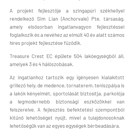
A projekt fejlesztője a szingapúri székhellyel
rendelkező Sim Lian (Anchorvale) Pte. társaság,
amely elsősorban ingatlanvagyon fejlesztéssel
foglalkozik és a nevéhez az elmúlt 40 év alatt számos
híres projekt fejlesztése fűződik.
Treasure Crest EC épülete 504 lakóegységből áll,
amelyek 3 és 4 hálószobásak.
Az ingatlanhoz tartozik egy igényesen kialakított
grillező hely, de medence, tornaterem, teniszpálya is
a lakók kényelmét, sportolását biztosítja, parkolója
a legmodernebb biztonsági eszközökkel van
felszerelve. A fejlesztés befektetési szempontból
kitűnő lehetőséget nyújt, mivel a tulajdonosoknak
lehetőségük van az egyes egységek bérbeadására.